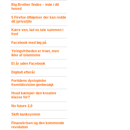
Big Brother findes – inde i dit
hoved
5 Firefox-tilføjelser der kan redde
dit (privat)liv
Kære ven, lad os tale sammen i
fred
Facebook med løg på
Ytringsfriheden er truet, men
ikke af islamisme
Et år uden Facebook
Digitalt efterår
Fortidens dystopiske
fremtidsvision genbesøgt
Hvad kæmper den kreative
klasse for?
No future 2.0
Skift banksystem
Finanskrisen og den kommende
revolution