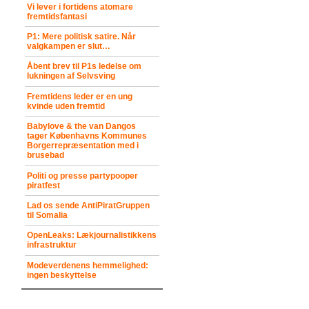
Vi lever i fortidens atomare
fremtidsfantasi
P1: Mere politisk satire. Når
valgkampen er slut…
Åbent brev til P1s ledelse om
lukningen af Selvsving
Fremtidens leder er en ung
kvinde uden fremtid
Babylove & the van Dangos
tager Københavns Kommunes
Borgerrepræsentation med i
brusebad
Politi og presse partypooper
piratfest
Lad os sende AntiPiratGruppen
til Somalia
OpenLeaks: Lækjournalistikkens
infrastruktur
Modeverdenens hemmelighed:
ingen beskyttelse