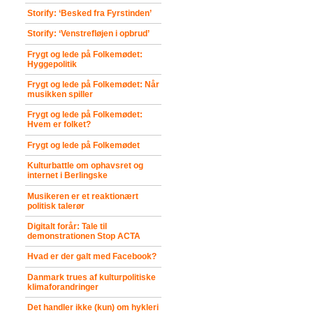
Storify: ‘Besked fra Fyrstinden’
Storify: ‘Venstrefløjen i opbrud’
Frygt og lede på Folkemødet:
Hyggepolitik
Frygt og lede på Folkemødet: Når
musikken spiller
Frygt og lede på Folkemødet:
Hvem er folket?
Frygt og lede på Folkemødet
Kulturbattle om ophavsret og
internet i Berlingske
Musikeren er et reaktionært
politisk talerør
Digitalt forår: Tale til
demonstrationen Stop ACTA
Hvad er der galt med Facebook?
Danmark trues af kulturpolitiske
klimaforandringer
Det handler ikke (kun) om hykleri