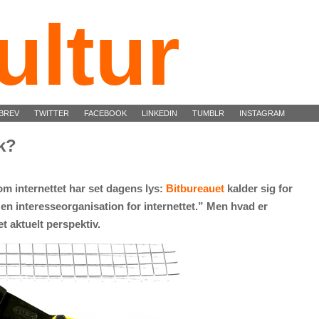
ultur
BREV
TWITTER
FACEBOOK
LINKEDIN
TUMBLR
INSTAGRAM
ik?
om internettet har set dagens lys:
Bitbureauet
kalder sig for
 en interesseorganisation for internettet.” Men hvad er
et aktuelt perspektiv.