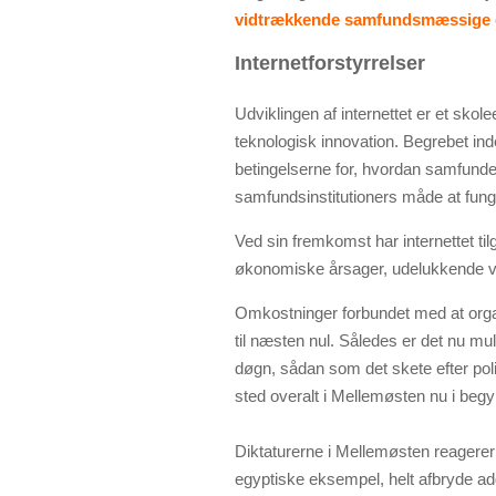
vidtrækkende samfundsmæssige 
Internetforstyrrelser
Udviklingen af internettet er et sko
teknologisk innovation. Begrebet ind
betingelserne for, hvordan samfundet
samfundsinstitutioners måde at fung
Ved sin fremkomst har internettet ti
økonomiske årsager, udelukkende var
Omkostninger forbundet med at organi
til næsten nul. Således er det nu mu
døgn, sådan som det skete efter pol
sted overalt i Mellemøsten nu i beg
Diktaturerne i Mellemøsten reagerer 
egyptiske eksempel, helt afbryde adg