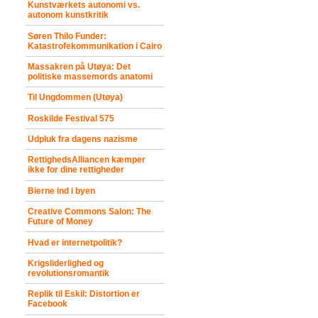
Kunstværkets autonomi vs.
autonom kunstkritik
Søren Thilo Funder:
Katastrofekommunikation i Cairo
Massakren på Utøya: Det
politiske massemords anatomi
Til Ungdommen (Utøya)
Roskilde Festival 575
Udpluk fra dagens nazisme
RettighedsAlliancen kæmper
ikke for dine rettigheder
Bierne ind i byen
Creative Commons Salon: The
Future of Money
Hvad er internetpolitik?
Krigsliderlighed og
revolutionsromantik
Replik til Eskil: Distortion er
Facebook