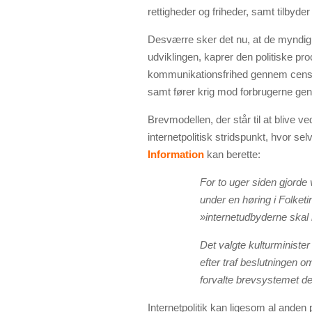
rettigheder og friheder, samt tilbyder v
Desværre sker det nu, at de myndig
udviklingen, kaprer den politiske p
kommunikationsfrihed gennem censur,
samt fører krig mod forbrugerne ge
Brevmodellen, der står til at blive ved
internetpolitisk stridspunkt, hvor s
Information
kan berette:
For to uger siden gjorde
under en høring i Folketi
»internetudbyderne skal i
Det valgte kulturminister
efter traf beslutningen om
forvalte brevsystemet de
Internetpolitik kan ligesom al anden 