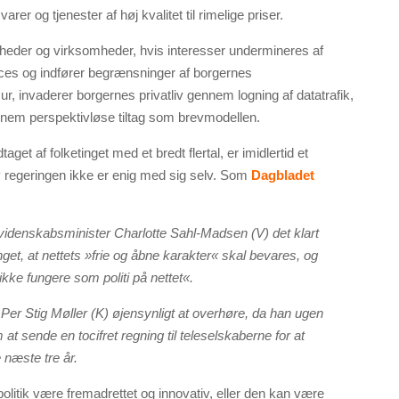
arer og tjenester af høj kvalitet til rimelige priser.
heder og virksomheder, hvis interesser undermineres af
roces og indfører begrænsninger af borgernes
 invaderer borgernes privatliv gennem logning af datatrafik,
nnem perspektivløse tiltag som brevmodellen.
taget af folketinget med et bredt flertal, er imidlertid et
elv regeringen ikke er enig med sig selv. Som
Dagbladet
 videnskabsminister Charlotte Sahl-Madsen (V) det klart
nget, at nettets »frie og åbne karakter« skal bevares, og
kke fungere som politi på nettet«.
 Per Stig Møller (K) øjensynligt at overhøre, da han ugen
 at sende en tocifret regning til teleselskaberne for at
 næste tre år.
politik være fremadrettet og innovativ, eller den kan være