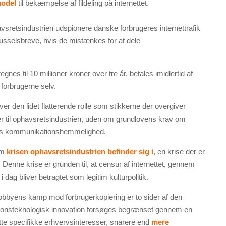
odel
til bekæmpelse af fildeling på internettet.
vsretsindustrien udspionere danske forbrugeres internettrafik
usselsbreve, hvis de mistænkes for at dele
nes til 10 millioner kroner over tre år, betales imidlertid af
forbrugerne selv.
r den lidet flatterende rolle som stikkerne der overgiver
er til ophavsretsindustrien, uden om grundlovens krav om
res kommunikationshemmelighed.
 om
krisen ophavsretsindustrien befinder sig i
, en krise der er
 Denne krise er grunden til, at censur af internettet, gennem
 dag bliver betragtet som legitim kulturpolitik.
lobbyens kamp mod forbrugerkopiering er to sider af den
onsteknologisk innovation forsøges begrænset gennem en
kytte specifikke erhvervsinteresser, snarere end
mere