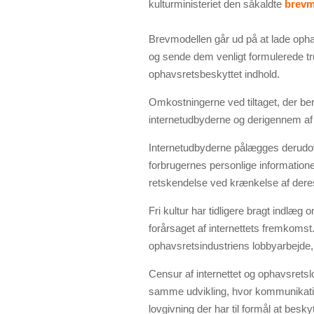
kulturministeriet den såkaldte
brevm
Brevmodellen går ud på at lade opha
og sende dem venligt formulerede tr
ophavsretsbeskyttet indhold.
Omkostningerne ved tiltaget, der bereg
internetudbyderne og derigennem af 
Internetudbyderne pålægges derudove
forbrugernes personlige information
retskendelse ved krænkelse af de
Fri kultur har tidligere bragt indlæg
forårsaget af internettets fremkomst.
ophavsretsindustriens lobbyarbejde, i
Censur af internettet og ophavsrets
samme udvikling, hvor kommunikati
lovgivning der har til formål at bes