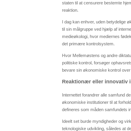
staten til at censurere bestemte hj
reaktion.
I dag kan enhver, uden betydelige 
til sin målgruppe ved hjælp af intern
medieøkologi, hvor mediernes føde
det primære kontrolsystem.
Hvor Mellemøstens og andre diktatur
politiske kontrol, forsøger ophavsre
bevare sin økonomiske kontrol over
Reaktionær eller innovativ i
Internettet forandrer alle samfund de
økonomiske institutioner til at forhold
defineres som måden samfundets insti
Ideelt set burde myndigheder og virk
teknologiske udvikling, således at d