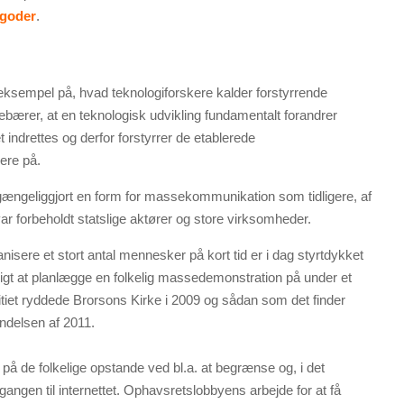
goder
.
leeksempel på, hvad teknologiforskere kalder forstyrrende
ebærer, at en teknologisk udvikling fundamentalt forandrer
 indrettes og derfor forstyrrer de etablerede
ere på.
lgængeliggjort en form for massekommunikation som tidligere, af
 forbeholdt statslige aktører og store virksomheder.
sere et stort antal mennesker på kort tid er i dag styrtdykket
ligt at planlægge en folkelig massedemonstration på under et
itiet ryddede Brorsons Kirke i 2009 og sådan som det finder
yndelsen af 2011.
på de folkelige opstande ved bl.a. at begrænse og, i det
angen til internettet. Ophavsretslobbyens arbejde for at få