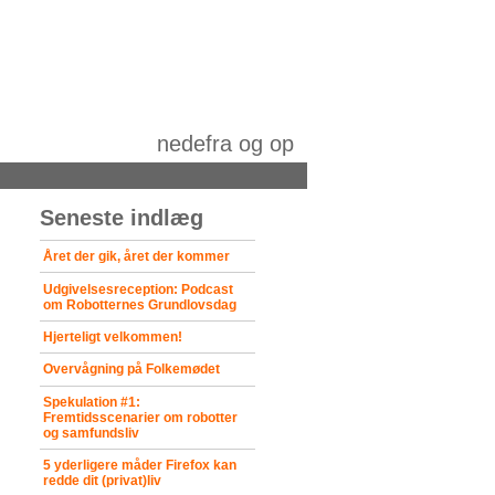
nedefra og op
Seneste indlæg
Året der gik, året der kommer
Udgivelsesreception: Podcast
om Robotternes Grundlovsdag
Hjerteligt velkommen!
Overvågning på Folkemødet
Spekulation #1:
Fremtidsscenarier om robotter
og samfundsliv
5 yderligere måder Firefox kan
redde dit (privat)liv