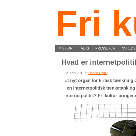
Fri k
MISSION
TALKS
PRESSEKLIP
NYHEDS
Hvad er internetpolit
22. april 2011 af
Henrik Chulu
Et nyt organ for kritisk tænkning 
“en internetpolitisk tænketank og
internetpolitik? Fri kultur bringer 