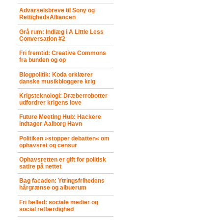
Advarselsbreve til Sony og
RettighedsAlliancen
Grå rum: Indlæg i A Little Less
Conversation #2
Fri fremtid: Creative Commons
fra bunden og op
Blogpolitik: Koda erklærer
danske musikbloggere krig
Krigsteknologi: Dræberrobotter
udfordrer krigens love
Future Meeting Hub: Hackere
indtager Aalborg Havn
Politiken »stopper debatten« om
ophavsret og censur
Ophavsretten er gift for politisk
satire på nettet
Bag facaden: Ytringsfrihedens
hårgrænse og albuerum
Fri fælled: sociale medier og
social retfærdighed