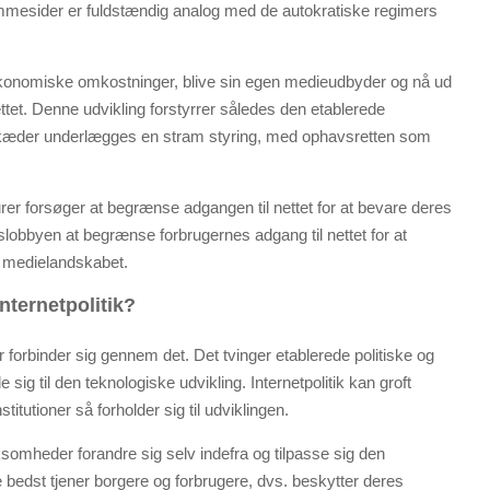
emmesider er fuldstændig analog med de autokratiske regimers
økonomiske omkostninger, blive sin egen medieudbyder og nå ud
ettet. Denne udvikling forstyrrer således den etablerede
kæder underlægges en stram styring, med ophavsretten som
er forsøger at begrænse adgangen til nettet for at bevare deres
tslobbyen at begrænse forbrugernes adgang til nettet for at
 medielandskabet.
nternetpolitik?
r forbinder sig gennem det. Det tvinger etablerede politiske og
e sig til den teknologiske udvikling. Internetpolitik kan groft
tutioner så forholder sig til udviklingen.
somheder forandre sig selv indefra og tilpasse sig den
e bedst tjener borgere og forbrugere, dvs. beskytter deres