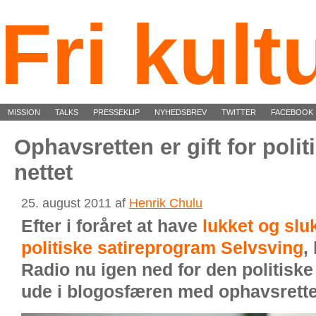
Fri kult
MISSION
TALKS
PRESSEKLIP
NYHEDSBREV
TWITTER
FACEBOOK
Ophavsretten er gift for polit
nettet
25. august 2011 af
Henrik Chulu
Efter i foråret at have
lukket og sluk
politiske satireprogram Selvsving
,
Radio nu igen ned for den politiske
ude i blogosfæren med ophavsrette