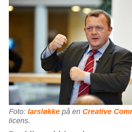
Foto:
larsløkke
på en
Creative Co
licens.