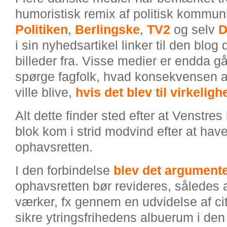
humoristisk remix af politisk kommuni
Politiken
,
Berlingske
,
TV2
og selv
D
i sin nyhedsartikel linker til den blog 
billeder fra. Visse medier er endda gå
spørge fagfolk, hvad konsekvensen af
ville blive,
hvis det blev til virkeligh
Alt dette finder sted efter at Venst
blok kom i strid modvind efter at hav
ophavsretten.
I den forbindelse
blev det argumente
ophavsretten bør revideres, således at
værker, fx gennem en udvidelse af cita
sikre ytringsfrihedens albuerum i den 