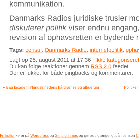
kommunikation.
Danmarks Radios juridiske trusler 
diskuterer politik
viser endnu engang,
revision af ophavsretten er bydende 
Tags:
censur
,
Danmarks Radio
,
internetpolitik
,
opha
Lagt op 25. august 2011 at 17:36 i
Ikke kategorisere
Du kan følge reaktioner gennem
RSS 2.0
feedet.
Der er lukket for både pingbacks og kommentarer.
«
Bag facaden: Ytringsfrihedens hårgrænse og albuerum
Politike
Fri kultur
kører på
Wordpress
og
Simple Times
og gøres tilgængeligt på licensen
C